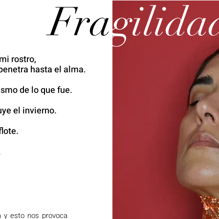
Fra
gilida
 mi rostro,
enetra hasta el alma.
ismo de lo que fue.
ye el invierno.
flote.
.
da y esto nos provoca