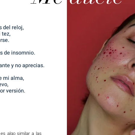
 del reloj,
 tez,
arse.
s de insomnio.
nte y no aprecias.
e mi alma,
evo,
jor versión.
es algo similar a las