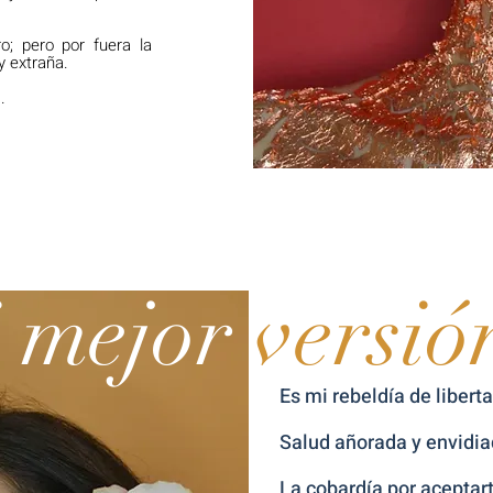
o; pero por fuera la
y extraña.
.
 mejor
versió
Es mi rebeldía de libert
Salud añorada y envidia
La cobardía por aceptart