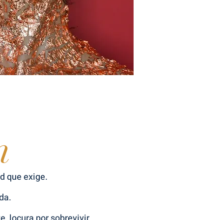
n
ad que exige.
da.
e, locura por sobrevivir,